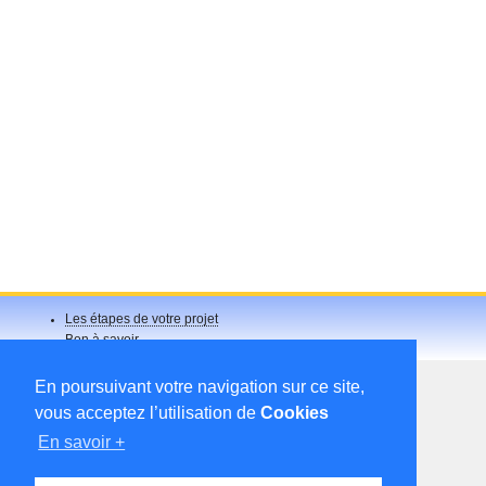
Les étapes de votre projet
Bon à savoir
Réalisations
Projets de construction
En poursuivant votre navigation sur ce site,
vous acceptez l’utilisation de
Cookies
En savoir +
Mentions légales
Nous contacter